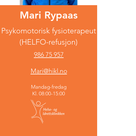
Mari Rypaas
Psykomotorisk fysioterapeut
(HELFO-refusjon)
986 75 957
Mari@hikl.no
Mandag-fredag
Kl. 08:00-15:00