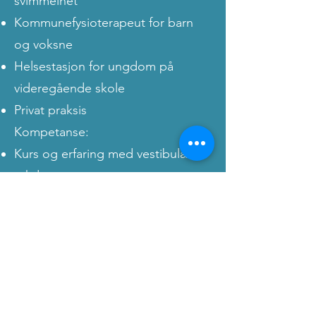
svimmelhet
Kommunefysioterapeut for barn
og voksne
Helsestasjon for ungdom på
videregående skole
Privat praksis
Kompetanse:
Kurs og erfaring med vestibulære
sykdommer